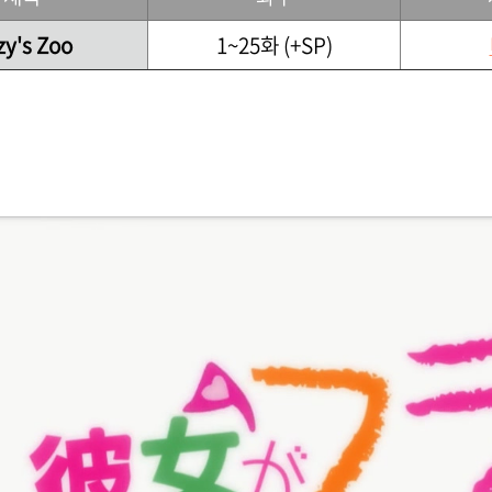
zy's Zoo
1~25화 (+SP)