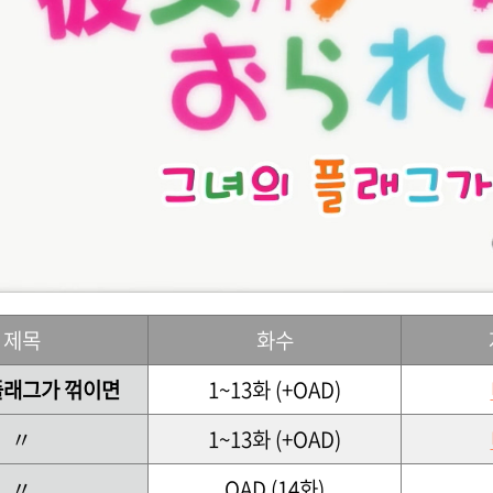
제목
화수
플래그가 꺾이면
1~13화 (+OAD)
〃
1~13화 (+OAD)
〃
OAD (14화)