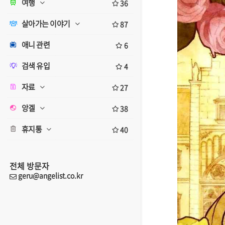
여행
36
살아가는 이야기
87
애니 관련
6
검색 유입
4
자료
27
앙겔
38
휴지통
40
전체 방문자
geru@angelist.co.kr