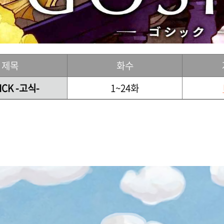
제목
화수
ICK -고식-
1~24화