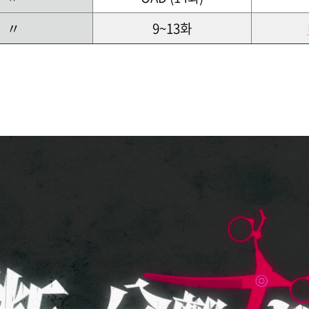
〃
9~13화