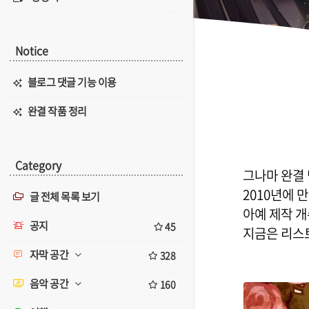
Notice
블로그 댓글 기능 이용
완결 작품 정리
Category
그나마 완결 
2010년에 
글 전체 목록 보기
아예 제작 개
공지
45
지금은 리스트
자막 공간
328
음악 공간
160