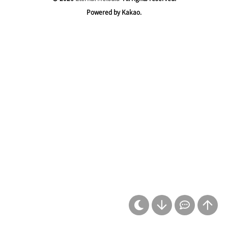
글 전체 목록 보기
Powered by Kakao.
공지
45
자막 공간
328
음악 공간
160
여행
36
살아가는 이야기
87
애니 관련
6
검색 유입
4
자료
27