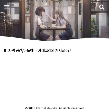
Eternal Melodia
홈
'자막 공간/아노하나'
카테고리의 게시글
0
건
음악 플레이어
자료실
방명록
ategory
© 2026
Eternal Melodia
All rights reserved.