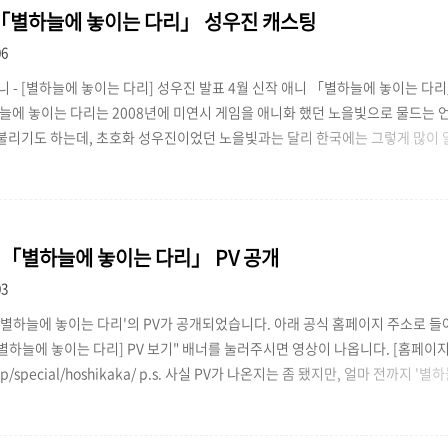
「별하늘에 놓이는 다리」 성우진 캐스팅
06
애니 - [별하늘에 놓이는 다리] 성우진 발표 4월 신작 애니 「별하늘에 놓이는 
늘에 놓이는 다리는 2008년에 미연시 게임을 애니화 했던 노을빛으로 물드는
불리기도 하는데, 초호화 성우진이었던 노을빛과는 달리 한국에는 그렇게 많이 
이는군요;ㅁ; 자, 그럼 소개 들어갑니다~ ※ 호시노 카즈마(星野一馬) // 성우 
별하늘에 놓이는 다리」의 남주입니다. 아쉽지만 어떻게 생겨먹었는지 모르겠습
게임은 구해놨는데, 시간이 너무 오래 걸려서 할 엄두가 안 나네요.. p.s. 2011.
아사누마 신타로..
] 「별하늘에 놓이는 다리」 PV 공개
03
 '별하늘에 놓이는 다리'의 PV가 공개되었습니다. 아래 공식 홈페이지 주소로 
별하늘에 놓이는 다리] PV 보기" 배너를 눌러주시면 영상이 나옵니다. [홈페이지 보
jp/special/hoshikaka/ p.s. 사실 PV가 나온지는 좀 됐지만, 얼마 전까지 
 제목이 웹상에 돌아다녀서 다시 올리게 되었어요. 星空にかかる橋 는 별하늘에
다