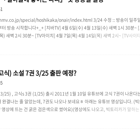
51
mmv.co.jp/special/hoshikaka/onair/index.html 3/24 수정 :: 방송
부터 방송 시작합니다+_+ [치바TV] 4월 6일(수) 4월 13일(수) 새벽 1시 30분~ 
(목) 새벽 2시 30분~ [TV아이치] 4월 7일(목) 4월 14일(목) 새벽 2시~ [TV사이타
벽 1시 5분~ [상TV] 4월 8일(금) 4월 15일(금) 새벽 2시 5분~ [AT-X] 4월 4일(
아침 9시 / 밤 9시 매주 수요일 오후 3시 / 매주 목요일 새벽 3시 방송 별하늘에 
방송..
고식) 소설 7권 3/25 출판 예정?
55
3/25) , 고식s 3권 (1/25) 출시 2011년 1월 10일 유튜브에 고식 7권이 나온
결나는 줄 알았는데, 7권도 나오나 보네요ㅎ 아래는 유튜브 영상입니다. (빅토리카 말하는 부분
냥 영상에 뜨는 건 굵은 검은색으로 썼어요)(영상에도 나오고, 빅토리카가 말하는 
角川文庫발견 ! 카도카와 문고 グレートウォー / 世界代戰Great War / 세계대
he Great War) 黒き死神 / 知恵の泉の少女검은 사신 / 「지혜의 샘」의 소녀
色狼잿빛 늑대 세상의 비밀은 빅토리카가 알고 있어GOSICK , 새로운 이야기