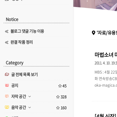
Notice
블로그 댓글 기능 이용
'자료/유용
완결 작품 정리
마법소녀 마
Category
2011. 4. 10. 19:
MBS : 4월 22
글 전체 목록 보기
화 연속방송CBC 
oka-magi
공지
45
지금까지 11,
자막 공간
328
시 볼 수 있겠군요
음악 공간
160
[4월 신작