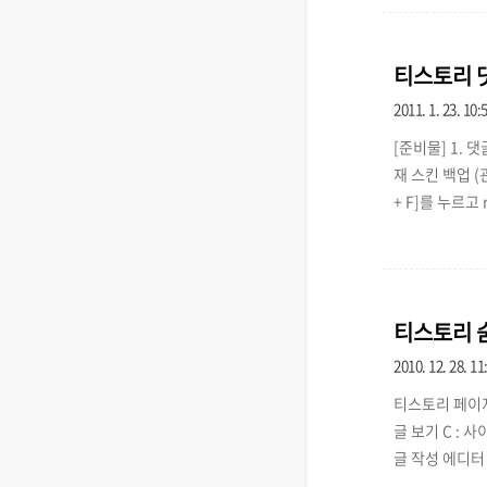
ruby 태그 
다[☆주..
티스토리 댓
2011. 1. 23. 10:
[준비물] 1. 
재 스킨 백업 (
+ F]를 누르고
이 댓글을 작성하
게 보이죠? 여기
* no-repe
티스토리 
2010. 12. 28. 11
티스토리 페이지 
글 보기 C : 
글 작성 에디터 창에
자 진하게 하기 Ct