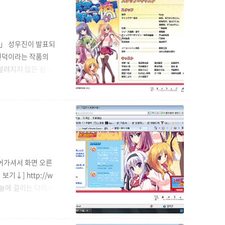
다리」 성우진이 발표되
 언덕이라는 작품의
알려지지 않은 성우
: 아사누마 신타로(浅
니다. 일단 별하늘
2.24 PV에서 가지고
들어가셔서 화면 오른
기↓] http://w
'별하늘에 걸리는 다리'라
 놓이는 다리가 올