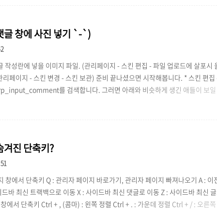
미지원 플레이어에서 주석을 보이지 않게 할 수 있습니다. 자막 내용[글자 위 주석
글 창에 사진 넣기 `-`)
52
댓글 작성란에 넣을 이미지 파일. (관리페이지 - 스킨 편집 - 파일 업로드에 살포시 올
관리페이지 - 스킨 변경 - 스킨 보관) 준비 끝나셨으면 시작해봅니다. * 스킨 편집 - 
 rp_input_comment를 검색합니다. 그러면 아래와 비슷하게 생긴 애들이 보일
는 영역인데 이곳에 background라는 속성을 추가해 주겠습니다. style="~
서 background:url()의 괄호 사이에 이미지 주소를 넣어주세요. 예시로 하
at는 이미지보다 영역이 더 넓을 때, 이미지를 반복 출력하지 말라고 넣은 속성..
숨겨진 단축키?
:51
창에서 단축키 Q : 관리자 페이지 바로가기, 관리자 페이지 빠져나오기 A : 이전 
사이드바 최신 트랙백으로 이동 X : 사이드바 최신 댓글로 이동 Z : 사이드바 최신
서 단축키 Ctrl + , (콤마) : 왼쪽 정렬 Ctrl + . : 가운데 정렬 Ctrl + / : 오른쪽 정
rl + U : 문자에 밑줄긋기 Ctrl + I : 이탤릭체 Ctrl + D : 문자 가운데 선 긋기 Ctr