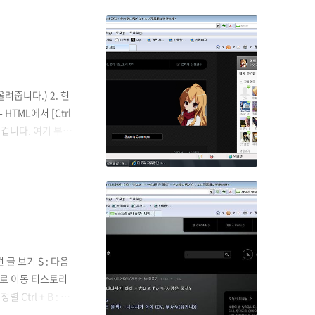
 내용] 자막내용입니
려줍니다.) 2. 현
HTML에서 [Ctrl
 겁니다. 여기 부분
~~" 부분이 추가된
나 작성해보겠습니다.
글 보기 S : 다음
 글로 이동 티스토리
렬 Ctrl + B : 글
l + Z : 실행취소 Ct