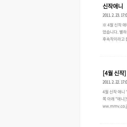
신작애니 
2011. 2. 23. 17:
※ 4월 신작 
었습니다. 별하
후속작이라고 
분들이 많이 보
沼晋太郎) 「
에 놓이는 다리 
온 사진 추가 [
[4월 신작
2011. 2. 22. 17:
4월 신작 애니
쪽 아래 "애니[
ww.mmv.co.
는 잘못 번역된
바른 표협입니