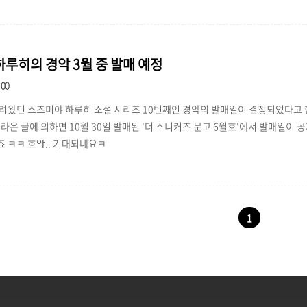
다시실행 Ctrl + S : 임시저장 가끔씩 페이지가 멋대로 넘어가곤 했는데 이런 기능이 있
루히의 경악 3월 중 발매 예정
:00
려왔던 스즈미야 하루히 소설 시리즈 10번째인 경악의 발매일이 결정되었다고 
에 올라온 글에 의하면 10월 30일 발매된 '더 스니커즈 문고 6월호'에서 발매일이
 ㅋㅋ 흐앜.. 기대되네요ㅋ
1