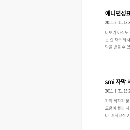
애니편성표
2011. 2. 11. 13:
더보기 아직도 
는 걸 자주 봐
막을 받을 수 
보실 수 있습니다
박용서님이 맡아
이용 부탁드립니
ohli.moe/time
smi 자막
2011. 1. 31. 15:
자막 제작자 분
도움이 될까 하고
다. 끄적끄적 2
다. font 
기! 4. 자막