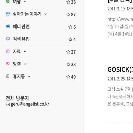
여행
36
2011. 3. 19. 18:
살아가는 이야기
87
http://www.
애니 관련
4월 11일(월) 
6
(목) 4월 14일
검색 유입
4
월 15일(금) 새
터 매주 월요일 
자료
27
에서 가장 빨리 
앙겔
38
GOSICK(
휴지통
40
2011. 2. 25. 14:
고식 소설 7권 (
다.6권까지해서 완
전체 방문자
geru@angelist.co.kr
은 분홍색, 그
분홍색) 発見！
차 대전 = T
혼돈의 조각 灰