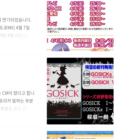
이 일주일 연기되었습니다.
[도쿄MX] 4월 7일
마] 4월 8일(금) 4
월) 4월 11일(월)부
놓이는 다리는 AT-X
다는 CM이 떴다고 합니
부분은 굵은 글자 +
전(*주: 세계 제1
 混沌(カオス)の欠片
가 시작된다