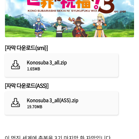
글 전체 목록 보기
공지
45
자막 공간
328
[자막 다운로드(smi)]
음악 공간
160
Konosuba 3_all.zip
여행
36
1.65MB
살아가는 이야기
87
[자막 다운로드(ASS)]
애니 관련
6
Konosuba 3_all(ASS).zip
19.70MB
검색 유입
4
자료
27
이 멋진 세계에 축복을 3기 마지막 화 자막입니다