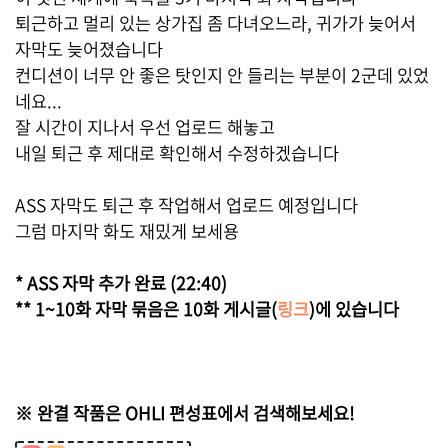
앙겔
38
퇴근하고 멀리 있는 상가집 좀 다녀오느라, 귀가가 늦어서
자막도 늦어졌습니다
휴지통
40
컨디션이 너무 안 좋은 탓인지 안 들리는 부분이 2군데 있었
네요...
잘 시간이 지나서 우선 업로드 해놓고
체 명
geru@angelist.co.kr
내일 퇴근 후 제대로 확인해서 수정하겠습니다
ASS 자막도 퇴근 후 작업해서 업로드 예정입니다
그럼 마지막 화도 재밌게 보세용
* ASS 자막 추가 완료 (22:40)
** 1~10화 자막 묶음은 10화 게시글(
링크
)에 있습니다
※ 완결 작품은 OHLI 편성표에서 검색해보세요!