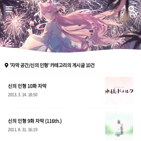
Eternal Melodia
홈
'자막 공간/신의 인형'
카테고리의 게시글
10
건
음악 플레이어
신의 인형 10화 자막
자료실
2013. 3. 14. 18:50
방명록
신의 인형 9화 자막 (116th.)
ategory
2011. 8. 31. 16:19