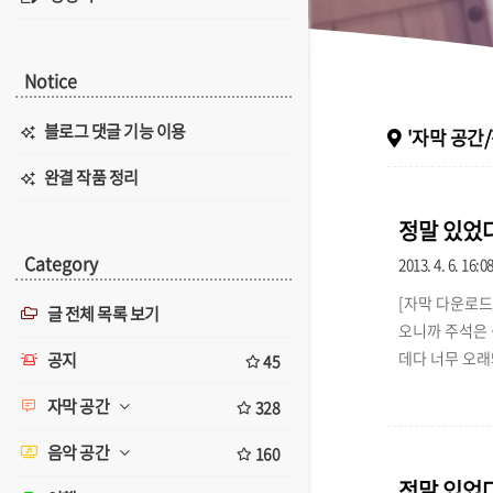
Notice
블로그 댓글 기능 이용
'자막 공간/
완결 작품 정리
정말 있었다
Category
2013. 4. 6. 16:0
[자막 다운로드
글 전체 목록 보기
오니까 주석은 
데다 너무 오래돼
공지
45
===========
자막 공간
328
인 감상용으로만 사
음악 공간
160
정말 있었다