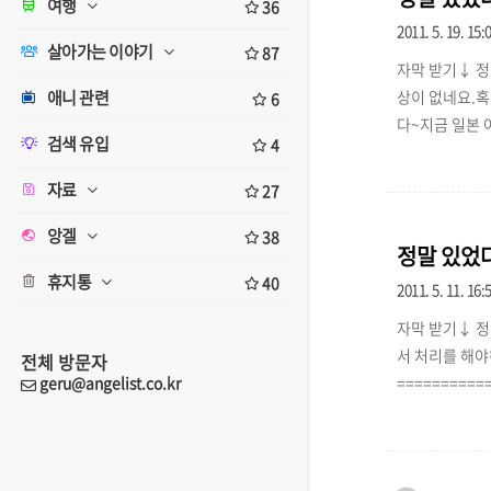
여행
36
2011. 5. 19. 15:
살아가는 이야기
87
자막 받기↓ 정말
애니 관련
상이 없네요.혹시
6
다~지금 일본 
검색 유입
4
혀 알 수가 없어서
= Subtitle 
자료
27
하지 말아 주세요.
앙겔
38
정말 있었다
휴지통
40
2011. 5. 11. 16:
자막 받기↓ 정
서 처리를 해야
전체 방문자
geru@angelist.co.kr
===========
전혀 신경 안 씁
== 최근 수정.