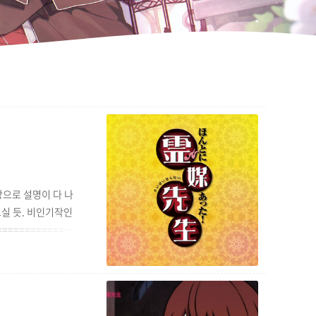
으로 설명이 다 나
드실 듯. 비인기작인
============
지, 싱크 수정 자유. 개
013년 4월 6일.