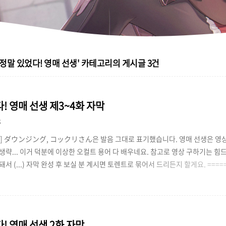
정말 있었다! 영매 선생'
카테고리의 게시글
3
건
! 영매 선생 제3~4화 자막
8
] ダウンジング, コックリさん은 발음 그대로 표기했습니다. 영매 선생은 영상
생략... 이거 덕분에 이상한 오컬트 용어 다 배우네요. 참고로 영상 구하기는 힘
서 (...) 자막 완성 후 보실 분 계시면 토렌트로 묶어서 드리든지 할게요. ======
====== Subtitle by Angel. http://angelist.co.kr 자막의 상업적 이용 금
용해 주세요. =================================== 최근 수정. 2
! 영매 선생 2화 자막