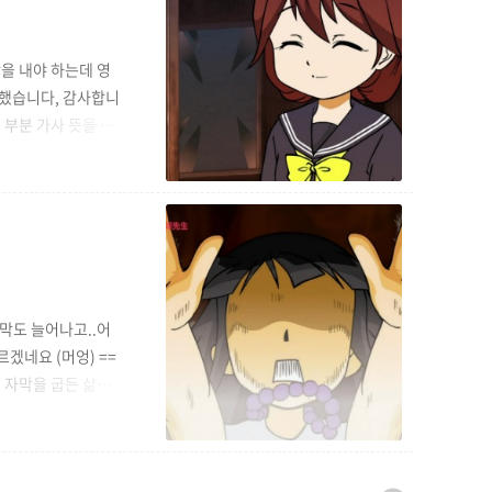
막을 내야 하는데 영
.구했습니다, 감사합니
 부분 가사 뜻을 전
=============
단, 상업적 용도로는 사용
자막도 늘어나고..어
겠네요 (머엉) ==
kr 제 자막을 굽든 삶든
============
선생