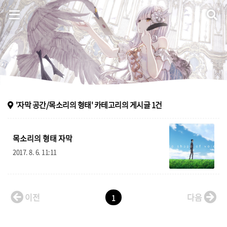
Eternal Melodia
홈
'자막 공간/목소리의 형태'
카테고리의 게시글
1
건
음악 플레이어
목소리의 형태 자막
자료실
2017. 8. 6. 11:11
방명록
이전
다음
1
ategory