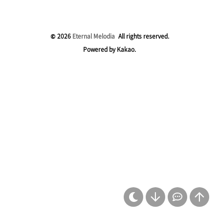
글 전체 목록 보기
공지
45
© 2026
Eternal Melodia
All rights reserved.
Powered by Kakao.
자막 공간
328
음악 공간
160
여행
36
살아가는 이야기
87
애니 관련
6
검색 유입
4
자료
27